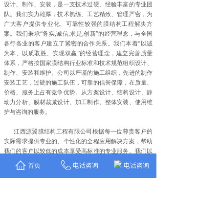
设计、制作、安装，是一支技术过硬、经验丰富的专业团
队。我们实力雄厚，技术熟练、工艺精致、管理严密，为
广大客户提供专业化、可靠性较强的膜结构工程解决方
案。我们秉承“务实,诚信,求是,创新”的经营理念，与全国
各行各业的客户建立了紧密的合作关系。我们本着“以诚
为本、以质取胜、实现双赢”的经营理念，建立完善质量
体系，严格按国家膜结构行业标准和技术规范组织设计、
制作、安装和维护。公司以严谨的施工组织，先进的制作
安装工艺，过硬的施工队伍，可靠的信誉保障，在质量、
价格、服务上占有竞争优势。从方案设计、结构设计、静
动力分析、膜材裁减设计、加工制作、整体安装、使用维
护与咨询的服务。
江西源翼膜结构工程有限公司根据每一位尊贵客户的
实际需求提供专业的、个性化的全程应用解决方案，帮助
我们的客户以较低的成本享受高标准的专业服务。我们以
优惠的价格，优质的产品和完善的服务来满足广大用户的
首页
电话咨询
电话咨询
需求。依靠创新和优良的品质，与您共创美好灿烂的明天!
Copyright © 江西源翼膜结构工程有限公司