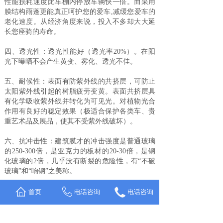
性能损耗速度比车棚内停放车辆快一倍。而采用
膜结构雨蓬更能真正呵护您的爱车,减缓您爱车的
老化速度。从经济角度来说，投入不多却大大延
长您座骑的寿命。
四、透光性：透光性能好（透光率20%）。在阳
光下曝晒不会产生黄变、雾化、透光不佳。
五、耐候性：表面有防紫外线的共挤层，可防止
太阳紫外线引起的树脂疲劳变黄。表面共挤层具
有化学吸收紫外线并转化为可见光。对植物光合
作用有良好的稳定效果（极适合保护各类车、贵
重艺术品及展品，使其不受紫外线破坏）。
六、抗冲击性：建筑膜才的冲击强度是普通玻璃
的250-300倍，是亚克力的板材的20-30倍，是钢
化玻璃的2倍，几乎没有断裂的危险性，有“不破
玻璃”和“响钢”之美称。
七、阻燃性：据GB8624-97测试属阻燃B1级，无
首页
电话咨询
电话咨询
火滴，没毒气。
八、耐温性：在摄氏族-40度至120度温度范围内